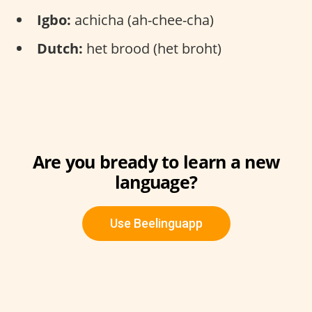
Igbo:
achicha (ah-chee-cha)
Dutch:
het brood (het broht)
Are you bready to learn a new
language?
Use Beelinguapp