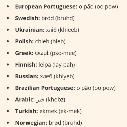
European Portuguese:
o pão (oo pow)
Swedish:
bröd (bruhd)
Ukrainian:
хліб (khleeb)
Polish:
chleb (hleb)
Greek:
ψωμί (pso-mee)
Finnish:
leipä (lay-pah)
Russian:
хлеб (khlyeb)
Brazilian Portuguese:
o pão (oo pow)
Arabic:
خبز (khobz)
Turkish:
ekmek (ek-mek)
Norwegian:
brød (bruhd)