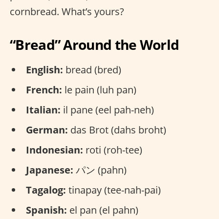
cornbread. What’s yours?
“Bread” Around the World
English:
bread (bred)
French:
le pain (luh pan)
Italian:
il pane (eel pah-neh)
German:
das Brot (dahs broht)
Indonesian:
roti (roh-tee)
Japanese:
パン (pahn)
Tagalog:
tinapay (tee-nah-pai)
Spanish:
el pan (el pahn)