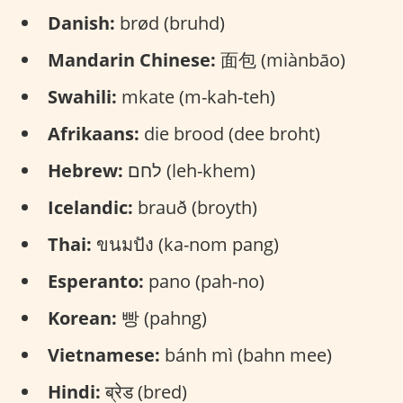
Danish:
brød (bruhd)
Mandarin Chinese:
面包 (miànbāo)
Swahili:
mkate (m-kah-teh)
Afrikaans:
die brood (dee broht)
Hebrew:
לחם (leh-khem)
Icelandic:
brauð (broyth)
Thai:
ขนมปัง (ka-nom pang)
Esperanto:
pano (pah-no)
Korean:
빵 (pahng)
Vietnamese:
bánh mì (bahn mee)
Hindi:
ब्रेड (bred)