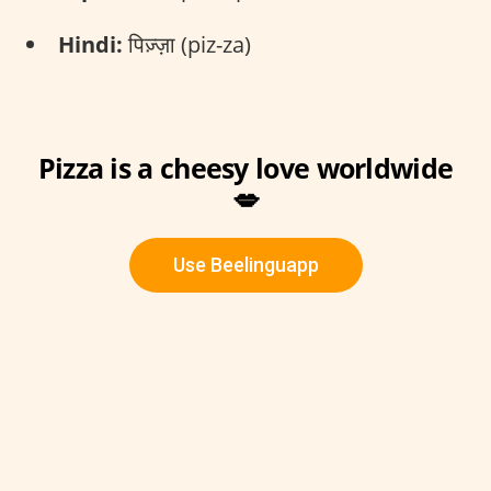
Hindi:
पिज़्ज़ा (piz-za)
Pizza is a cheesy love worldwide
💋
Use Beelinguapp