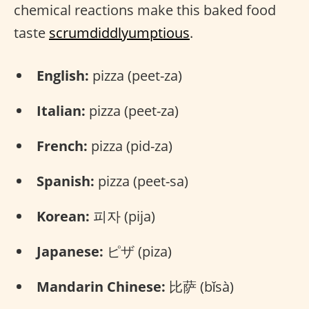
chemical reactions make this baked food
taste
scrumdiddlyumptious
.
English:
pizza (peet-za)
Italian:
pizza (peet-za)
French:
pizza (pid-za)
Spanish:
pizza (peet-sa)
Korean:
피자 (pija)
Japanese:
ピザ (piza)
Mandarin Chinese:
比萨 (bǐsà)