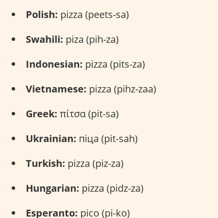
Polish:
pizza (peets-sa)
Swahili:
piza (pih-za)
Indonesian:
pizza (pits-za)
Vietnamese:
pizza (pihz-zaa)
Greek:
πίτσα (pit-sa)
Ukrainian:
піца (pit-sah)
Turkish:
pizza (piz-za)
Hungarian:
pizza (pidz-za)
Esperanto:
pico (pi-ko)