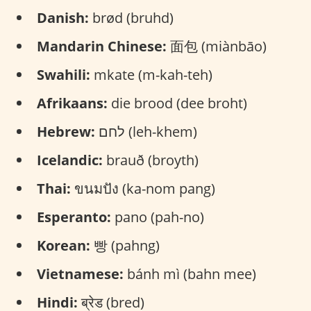
Danish:
brød (bruhd)
Mandarin Chinese:
面包 (miànbāo)
Swahili:
mkate (m-kah-teh)
Afrikaans:
die brood (dee broht)
Hebrew:
לחם (leh-khem)
Icelandic:
brauð (broyth)
Thai:
ขนมปัง (ka-nom pang)
Esperanto:
pano (pah-no)
Korean:
빵 (pahng)
Vietnamese:
bánh mì (bahn mee)
Hindi:
ब्रेड (bred)