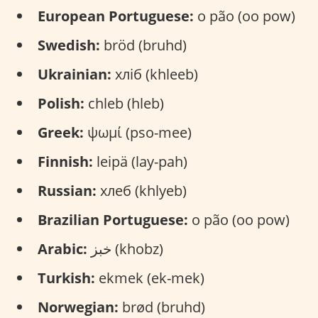
European Portuguese:
o pão (oo pow)
Swedish:
bröd (bruhd)
Ukrainian:
хліб (khleeb)
Polish:
chleb (hleb)
Greek:
ψωμί (pso-mee)
Finnish:
leipä (lay-pah)
Russian:
хлеб (khlyeb)
Brazilian Portuguese:
o pão (oo pow)
Arabic:
خبز (khobz)
Turkish:
ekmek (ek-mek)
Norwegian:
brød (bruhd)