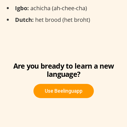
Igbo:
achicha (ah-chee-cha)
Dutch:
het brood (het broht)
Are you bready to learn a new
language?
Use Beelinguapp