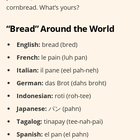
cornbread. What’s yours?
“Bread” Around the World
English:
bread (bred)
French:
le pain (luh pan)
Italian:
il pane (eel pah-neh)
German:
das Brot (dahs broht)
Indonesian:
roti (roh-tee)
Japanese:
パン (pahn)
Tagalog:
tinapay (tee-nah-pai)
Spanish:
el pan (el pahn)