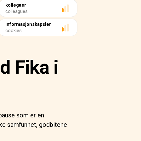
kollegaer
colleagues
informasjonskapsler
cookies
 Fika i
epause som er en
nske samfunnet, godbitene