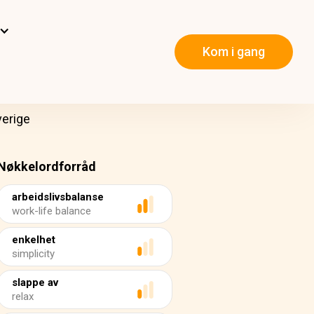
Kom i gang
verige
Nøkkelordforråd
arbeidslivsbalanse
work-life balance
enkelhet
simplicity
slappe av
relax