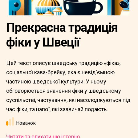
Прекрасна традиція
фіки у Швеції
Цей текст описує шведську традицію «фіка»,
соціальної кава-брейку, яка є невід'ємною
частиною шведської культури. У ньому
обговорюється значення фіки у шведському
суспільстві, частування, які насолоджуються під
час фіки, та напої, які зазвичай подають.
Новачок
Читати та слухати цю історію