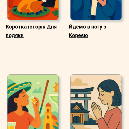
Коротка історія Дня
Йдемо в ногу з
подяки
Кореєю