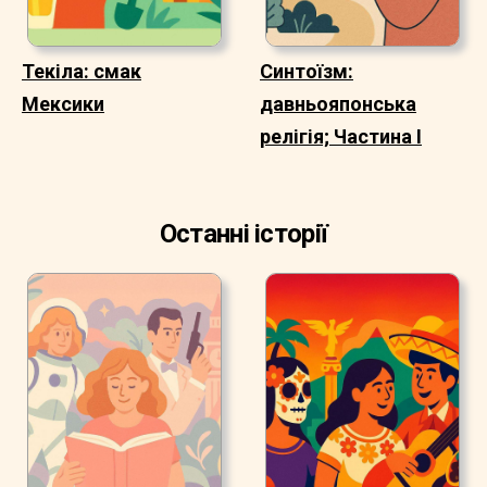
Текіла: смак
Синтоїзм:
Мексики
давньояпонська
релігія; Частина I
Останні історії