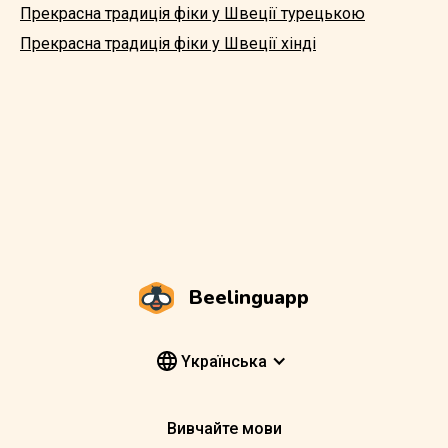
Прекрасна традиція фіки у Швеції турецькою
Прекрасна традиція фіки у Швеції хінді
Beelinguapp
Yкраїнська
Вивчайте мови