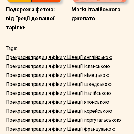
Подорож з фетою:
Магія італійського
від Греції до вашої
джелато
тарілки
Tags:
Прекрасна традиція фіки у Швеції англійською
Прекрасна традиція фіки у Швеції іспанською
Прекрасна традиція фіки у Швеції німецькою
Прекрасна традиція фіки у Швеції шведською
Прекрасна традиція фіки у Швеції італійською
Прекрасна традиція фіки у Швеції японською
Прекрасна традиція фіки у Швеції корейською
Прекрасна традиція фіки у Швеції португальською
Прекрасна традиція фіки у Швеції французькою