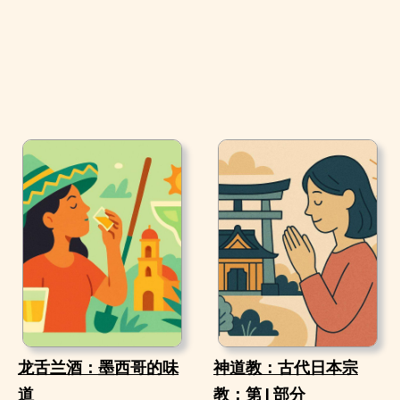
龙舌兰酒：墨西哥的味
神道教：古代日本宗
道
教；第 I 部分