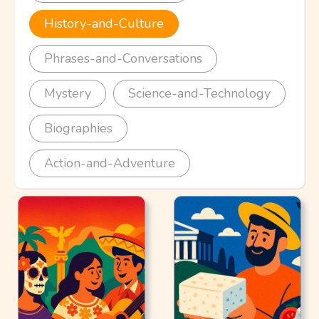
History-and-Culture
Phrases-and-Conversations
Mystery
Science-and-Technology
Biographies
Action-and-Adventure