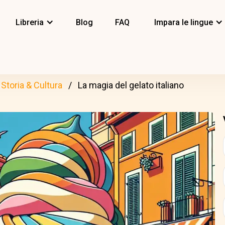
Libreria
Blog
FAQ
Impara le lingue
Storia & Cultura
La magia del gelato italiano