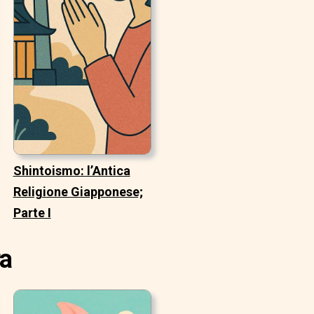
Shintoismo: l’Antica
Religione Giapponese;
Parte I
ra