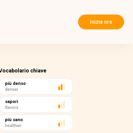
Inizia ora
Vocabolario chiave
più denso
denser
sapori
flavors
più sano
healthier