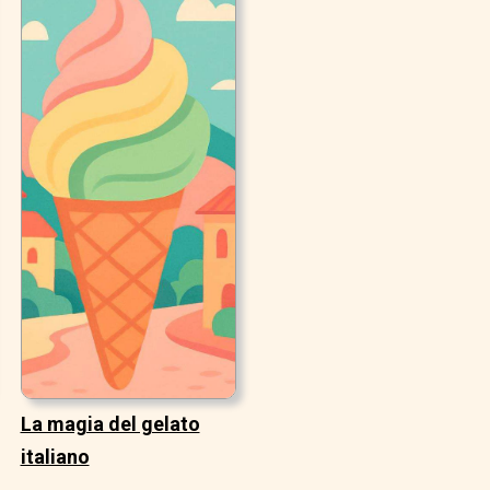
La magia del gelato
italiano