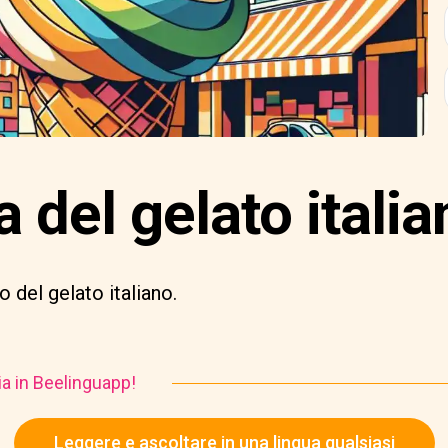
 del gelato italia
 del gelato italiano.
ia in Beelinguapp!
Leggere e ascoltare in una lingua qualsiasi