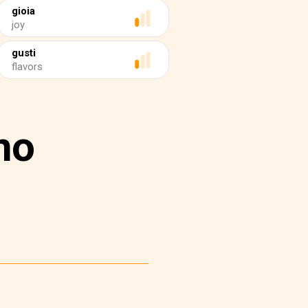
gioia
joy
gusti
flavors
no