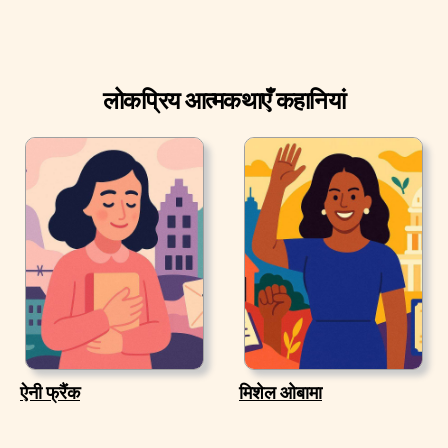
लोकप्रिय आत्मकथाएँ कहानियां
ऐनी फ्रैंक
मिशेल ओबामा