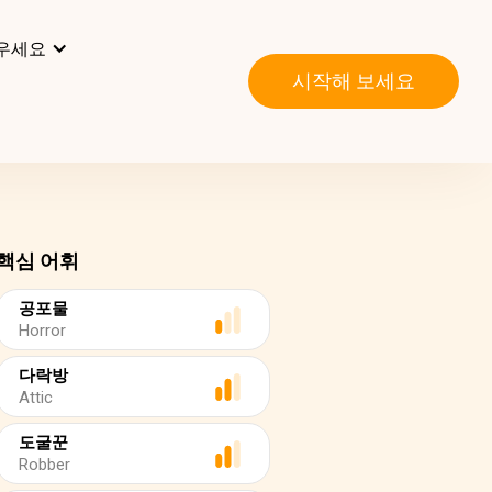
우세요
시작해 보세요
핵심 어휘
공포물
Horror
다락방
Attic
도굴꾼
Robber