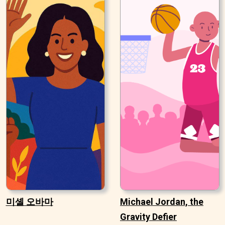
미셸 오바마
Michael Jordan, the
Gravity Defier