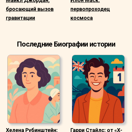
Майкл Джордан,
Илон Маск:
бросающий вызов
первопроходец
гравитации
космоса
Последние Биографии истории
Хелена Рубинштейн:
Гарри Стайлс: от «Х-