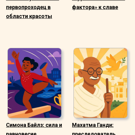
первопроходец в
фактора» к славе
области красоты
Симона Байлз: сила и
Махатма Ганди:
равновесие
преследователь