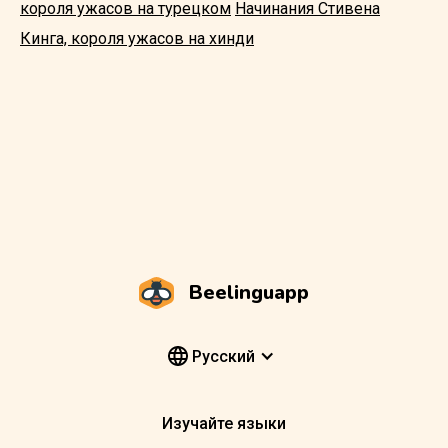
короля ужасов на турецком
Начинания Стивена
Кинга, короля ужасов на хинди
Beelinguapp
Pусский
Изучайте языки