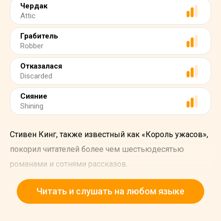
Чердак
Attic
Грабитель
Robber
Отказалася
Discarded
Сияние
Shining
Стивен Кинг, также известный как «Король ужасов»,
покорил читателей более чем шестьюдесятью
романами и сотнями рассказов.
Кинг родился 21 сентября 1947 года в Портленде,
Читать и слушать на любом языке
штат Мэн. Хотя Стивен ничего не помнит об этом
событии, его семья рассказала ему, что, когда он был