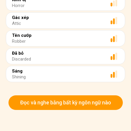
Horror
Gác xép
Attic
Tên cướp
Robber
Đã bỏ
Discarded
Sáng
Shining
Đọc và nghe bằng bất kỳ ngôn ngữ nào