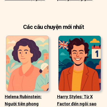
Các câu chuyện mới nhất
Helena Rubinstein:
Harry Styles: Từ X
Người tiên phong
Factor đến ngôi sao