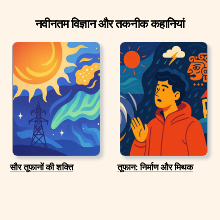
नवीनतम विज्ञान और तकनीक कहानियां
सौर तूफानों की शक्ति
तूफान: निर्माण और मिथक