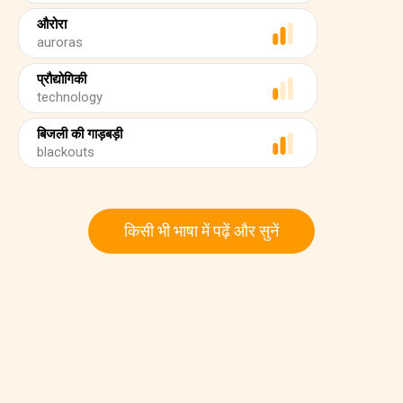
औरोरा
auroras
प्रौद्योगिकी
technology
बिजली की गाड़बड़ी
blackouts
किसी भी भाषा में पढ़ें और सुनें