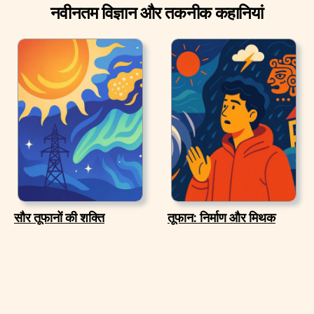
नवीनतम विज्ञान और तकनीक कहानियां
सौर तूफानों की शक्ति
तूफान: निर्माण और मिथक