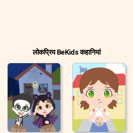
लोकप्रिय BeKids कहानियां