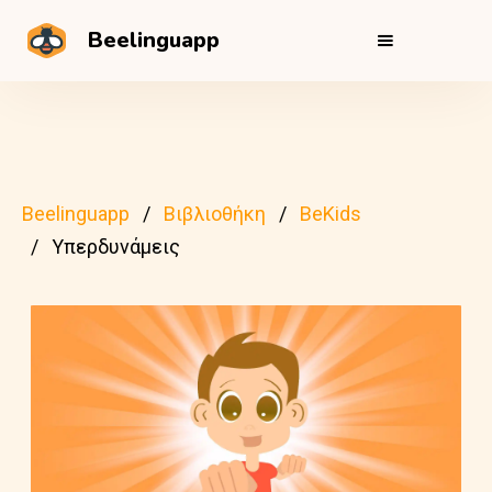
Beelinguapp
Beelinguapp
Βιβλιοθήκη
BeKids
Υπερδυνάμεις