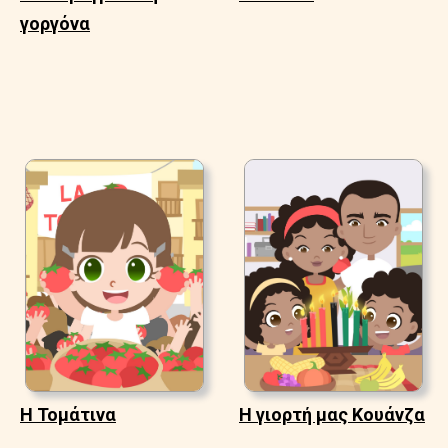
γοργόνα
Η Τομάτινα
Η γιορτή μας Κουάνζα