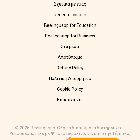
Σχετικά με εμάς
Redeem coupon
Beelinguapp for Education
Beelinguapp for Business
Στα μέσα
Αποτύπωμα
Refund Policy
Πολιτική Απορρήτου
Cookie Policy
Επικοινωνία
© 2025 Beelinguapp. Όλα τα δικαιώματα διατηρούνται.
Κατασκευάστηκε με 🧡 στο Βερολίνο, DE, και στην Τάμπικο,
MX.