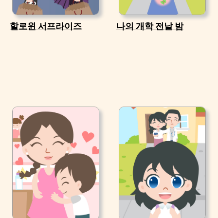
할로윈 서프라이즈
나의 개학 전날 밤