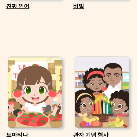
진짜 인어
비밀
토마티나
콴자 기념 행사