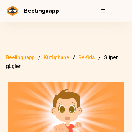
Beelinguapp
Beelinguapp
Kütüphane
BeKids
Süper
güçler