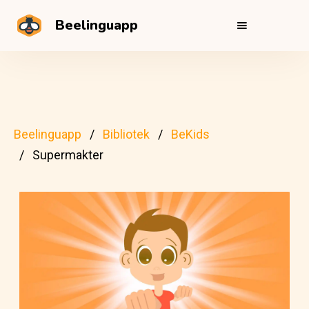
Beelinguapp
Beelinguapp
Bibliotek
BeKids
Supermakter