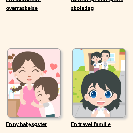
overraskelse
skoledag
En ny babysøster
En travel familie