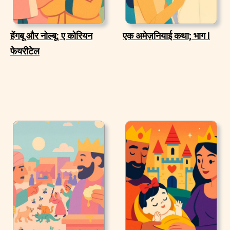
हेंगबू और नोल्बू: ए कोरियन
एक अमेज़नियाई कथा; भाग I
फेयरीटेल