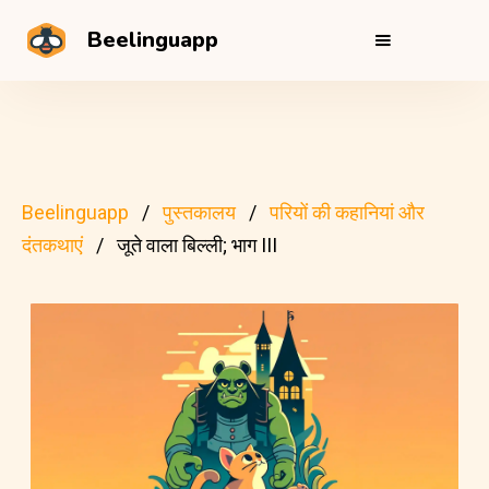
Beelinguapp
Beelinguapp
पुस्तकालय
परियों की कहानियां और
दंतकथाएं
जूते वाला बिल्ली; भाग III