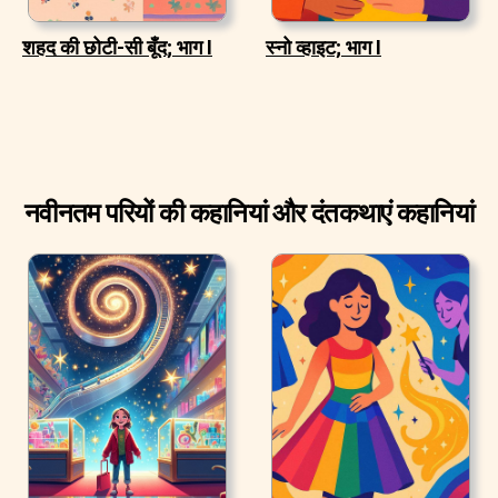
शहद की छोटी-सी बूँद; भाग I
स्नो व्हाइट; भाग I
नवीनतम परियों की कहानियां और दंतकथाएं कहानियां