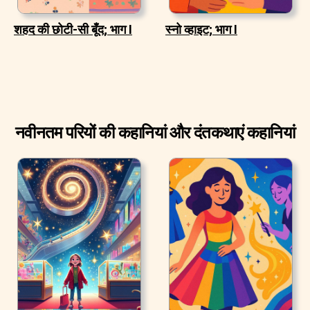
शहद की छोटी-सी बूँद; भाग I
स्नो व्हाइट; भाग I
नवीनतम परियों की कहानियां और दंतकथाएं कहानियां