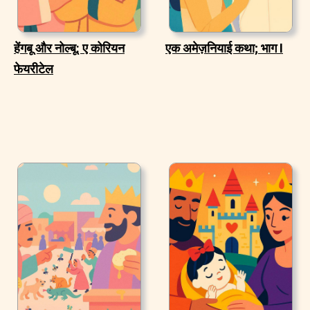
हेंगबू और नोल्बू: ए कोरियन
एक अमेज़नियाई कथा; भाग I
फेयरीटेल