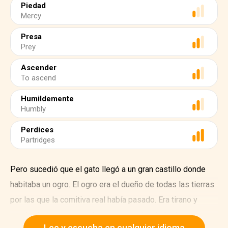
Piedad
Mercy
Presa
Prey
Ascender
To ascend
Humildemente
Humbly
Perdices
Partridges
Pero sucedió que el gato llegó a un gran castillo donde
habitaba un ogro. El ogro era el dueño de todas las tierras
por las que la comitiva real había pasado. Era tirano y
cruel, y todos sus inquilinos y sirvientes le tenían
Lee y escucha en cualquier idioma