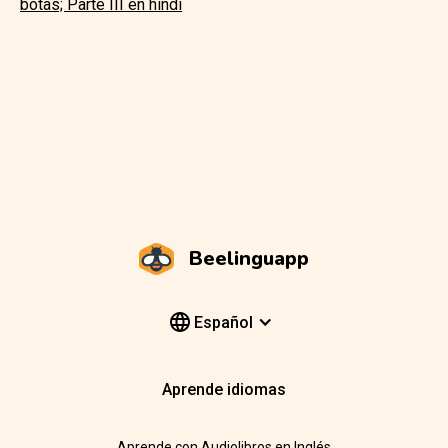
botas; Parte III en hindi
Beelinguapp
Español
Aprende idiomas
Aprende con Audiolibros en Inglés