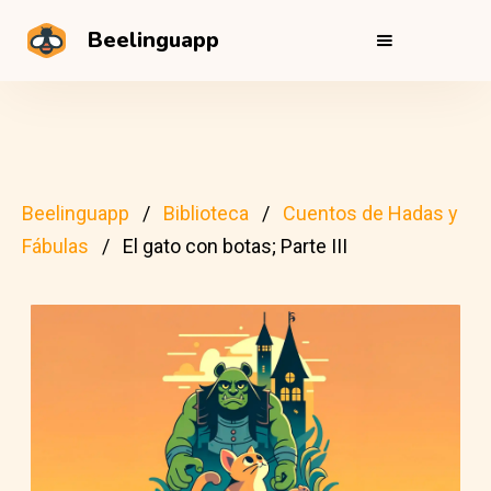
Beelinguapp
Beelinguapp
Biblioteca
Cuentos de Hadas y
Fábulas
El gato con botas; Parte III