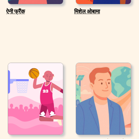
ऐनी फ्रैंक
मिशेल ओबामा