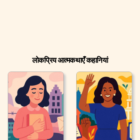
लोकप्रिय आत्मकथाएँ कहानियां