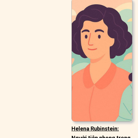
Helena Rubinstein:
Người tiên phong trong