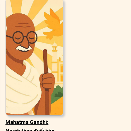
Mahatma Gandhi:
Người theo đuổi hòa