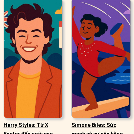
Harry Styles: Từ X
Simone Biles: Sức
Factor đến ngôi sao
mạnh và sự cân bằng