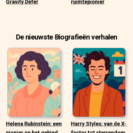
Gravity Defer
ruimtepionier
De nieuwste Biografieën verhalen
Helena Rubinstein: een
Harry Styles: van de X-
pionier op het gebied
factor tot sterrendom