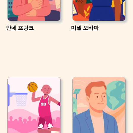
안네 프랑크
미셸 오바마