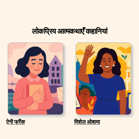
लोकप्रिय आत्मकथाएँ कहानियां
ऐनी फ्रैंक
मिशेल ओबामा