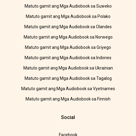
Matuto gamit ang Mga Audiobook sa Suweko
Matuto gamit ang Mga Audiobook sa Polako
Matuto gamit ang Mga Audiobook sa Olandes
Matuto gamit ang Mga Audiobook sa Norwego
Matuto gamit ang Mga Audiobook sa Griyego
Matuto gamit ang Mga Audiobook sa Indones
Matuto gamit ang Mga Audiobook sa Ukrainian
Matuto gamit ang Mga Audiobook sa Tagalog
Matuto gamit ang Mga Audiobook sa Vyetnames
Matuto gamit ang Mga Audiobook sa Finnish
Social
Facebook