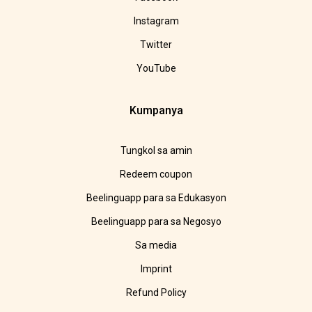
Instagram
Twitter
YouTube
Kumpanya
Tungkol sa amin
Redeem coupon
Beelinguapp para sa Edukasyon
Beelinguapp para sa Negosyo
Sa media
Imprint
Refund Policy