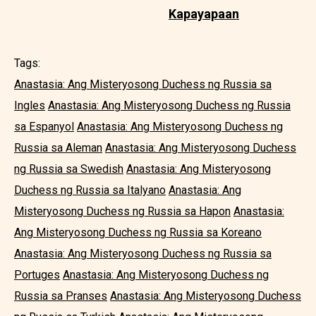
Kapayapaan
Tags:
Anastasia: Ang Misteryosong Duchess ng Russia sa
Ingles
Anastasia: Ang Misteryosong Duchess ng Russia
sa Espanyol
Anastasia: Ang Misteryosong Duchess ng
Russia sa Aleman
Anastasia: Ang Misteryosong Duchess
ng Russia sa Swedish
Anastasia: Ang Misteryosong
Duchess ng Russia sa Italyano
Anastasia: Ang
Misteryosong Duchess ng Russia sa Hapon
Anastasia:
Ang Misteryosong Duchess ng Russia sa Koreano
Anastasia: Ang Misteryosong Duchess ng Russia sa
Portuges
Anastasia: Ang Misteryosong Duchess ng
Russia sa Pranses
Anastasia: Ang Misteryosong Duchess