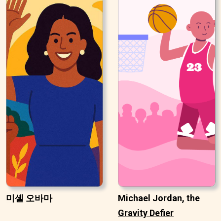
미셸 오바마
Michael Jordan, the
Gravity Defier