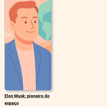
Elon Musk: pioneiro do
espaço