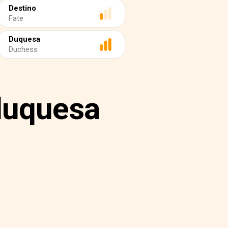
Destino
Fate
Duquesa
Duchess
 duquesa