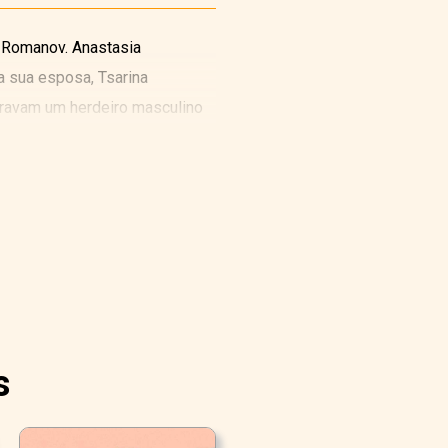
 Romanov. Anastasia
 a sua esposa, Tsarina
eravam um herdeiro masculino
s