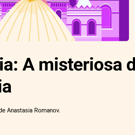
ia: A misteriosa
ia
 de Anastasia Romanov.