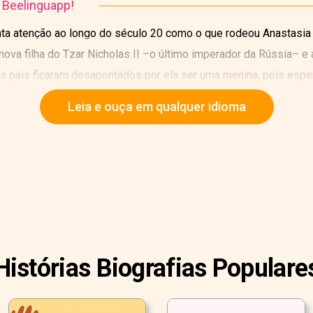
o Beelinguapp!
nta atenção ao longo do século 20 como o que rodeou Anastasia
 nova filha do Tzar Nicholas II –o último imperador da Rússia– e
s pais ficaram desapontados por ela ser uma menina, pois esp
Leia e ouça em qualquer idioma
Histórias Biografias Populare