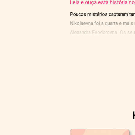
Leia e ouça esta história n
Poucos mistérios captaram ta
Nikolaevna foi a quarta e mais
Alexandra Feodorovna.. Os seu
para o trono.