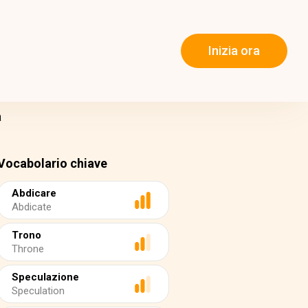
Inizia ora
a
Vocabolario chiave
Abdicare
Abdicate
Trono
Throne
Speculazione
Speculation