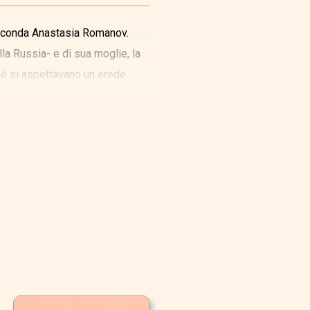
circonda Anastasia Romanov.
lla Russia- e di sua moglie, la
ché si aspettavano un erede