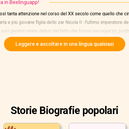
ia in Beelinguapp!
così tanta attenzione nel corso del XX secolo come quello che 
ta e più giovane figlia dello zar Nicola II -l'ultimo imperatore de
 suoi genitori erano delusi dal fatto che fosse una ragazza, poi
Leggere e ascoltare in una lingua qualsiasi
Storie Biografie popolari