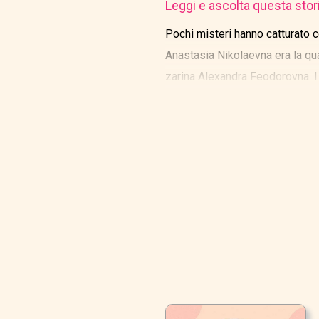
Leggi e ascolta questa stor
Pochi misteri hanno catturato 
Anastasia Nikolaevna era la quar
zarina Alexandra Feodorovna. I
maschio al trono.