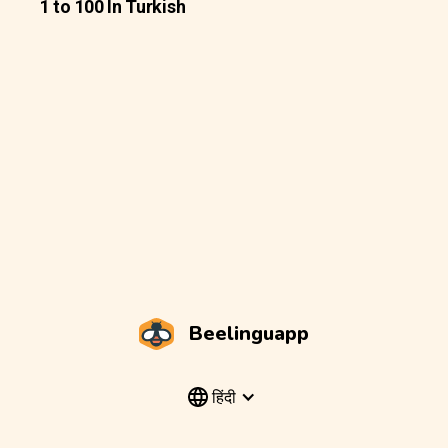
1 to 100 In Turkish
Beelinguapp
हिंदी