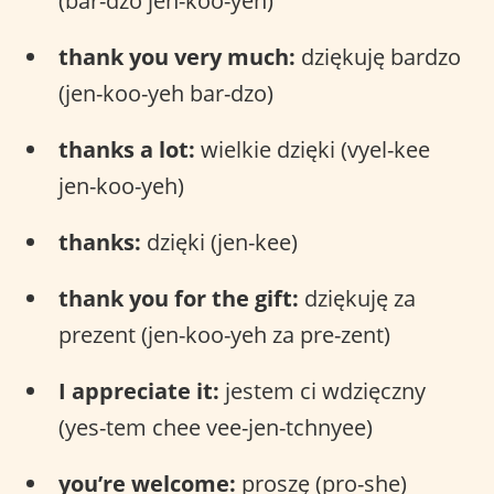
(bar-dzo jen-koo-yeh)
thank you very much:
dziękuję bardzo
(jen-koo-yeh bar-dzo)
thanks a lot:
wielkie dzięki (vyel-kee
jen-koo-yeh)
thanks:
dzięki (jen-kee)
thank you for the gift:
dziękuję za
prezent (jen-koo-yeh za pre-zent)
I appreciate it:
jestem ci wdzięczny
(yes-tem chee vee-jen-tchnyee)
you’re welcome:
proszę (pro-she)