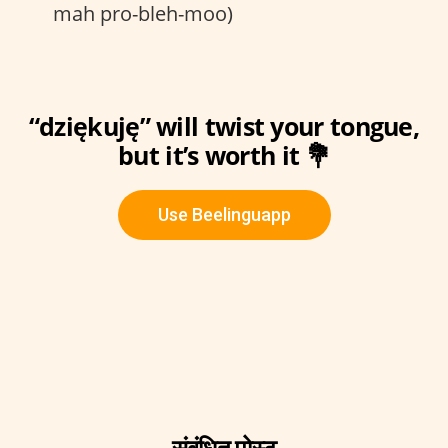
mah pro-bleh-moo)
“dziękuję” will twist your tongue,
but it’s worth it 💐
Use Beelinguapp