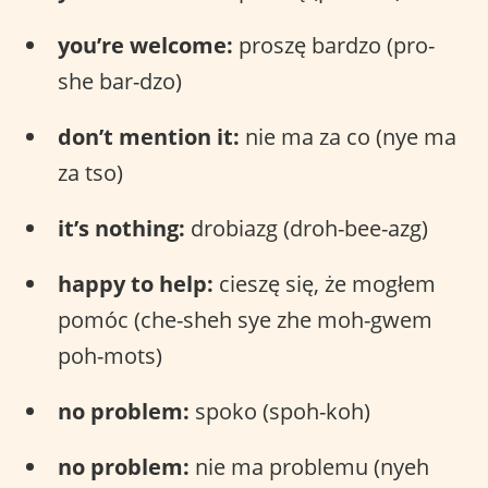
you’re welcome:
proszę bardzo (pro-
she bar-dzo)
don’t mention it:
nie ma za co (nye ma
za tso)
it’s nothing:
drobiazg (droh-bee-azg)
happy to help:
cieszę się, że mogłem
pomóc (che-sheh sye zhe moh-gwem
poh-mots)
no problem:
spoko (spoh-koh)
no problem:
nie ma problemu (nyeh