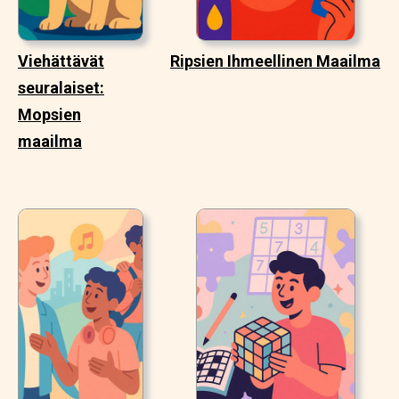
Viehättävät
Ripsien Ihmeellinen Maailma
seuralaiset:
Mopsien
maailma