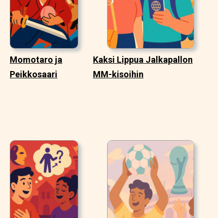
Momotaro ja
Kaksi Lippua Jalkapallon
Peikkosaari
MM-kisoihin