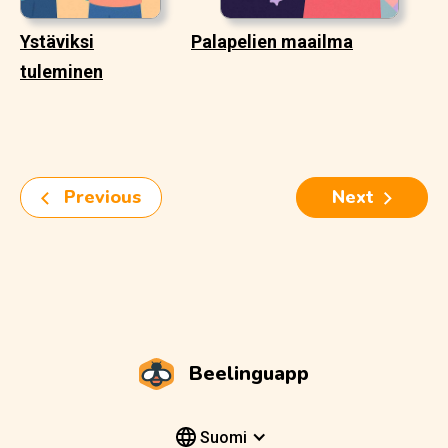
Ystäviksi
Palapelien maailma
tuleminen
Previous
Next
Beelinguapp
Suomi