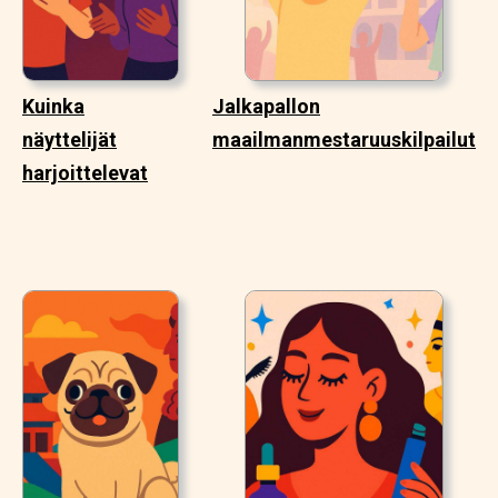
Kuinka
Jalkapallon
näyttelijät
maailmanmestaruuskilpailut
harjoittelevat