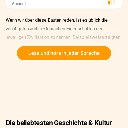
Ancient
Wenn wir über diese Bauten reden, ist es üblich die
wichtigsten architektonischen Eigenschaften der
jeweiligen Zivilisation zu nennen. Beispielsweise zeigten
diese Kulturen durch Pyramiden ihre intelektuelle und
Lese und höre in jeder Sprache
soziale Macht. Wenn Fremde diese Orte besuchten,
sollten sie eingeschüchtert sein von der Größe der
Bauwerke. Außerdem wurde manche mit religiösen
Angelegenheiten, wie der Götterverehrung, in Verbindung
gebracht.
Die beliebtesten Geschichte & Kultur