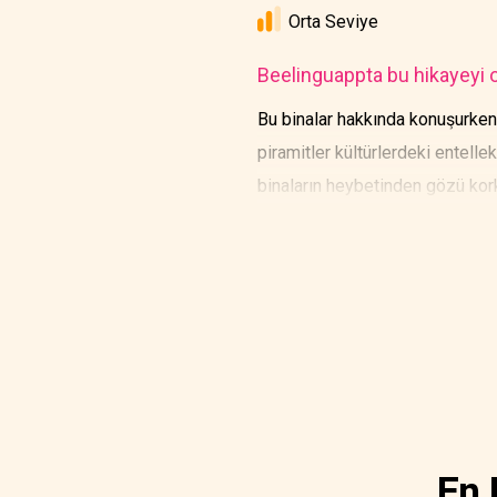
Orta Seviye
Beelinguappta bu hikayeyi o
Bu binalar hakkında konuşurken
piramitler kültürlerdeki entell
binaların heybetinden gözü kork
ilişkilendirilirler.
En 