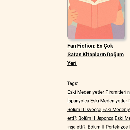
Fan Fiction: En Çok
Satan Kitapların Doğum
Yeri
Tags:
Eski Medeniyetler Piramitleri ne
İspanyolca
Eski Medeniyetler P
Bölüm II İsveççe
Eski Medeniyet
etti?; Bölüm II Japonca
Eski Me
inşa etti?; Bölüm II Portekizce