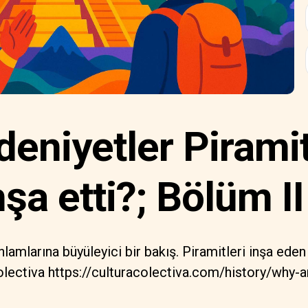
eniyetler Piramit
şa etti?; Bölüm II
anlamlarına büyüleyici bir bakış. Piramitleri inşa ede
olectiva https://culturacolectiva.com/history/why-an