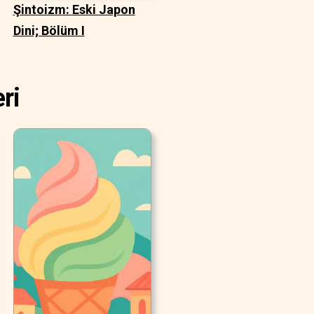
Şintoizm: Eski Japon
Dini; Bölüm I
ri