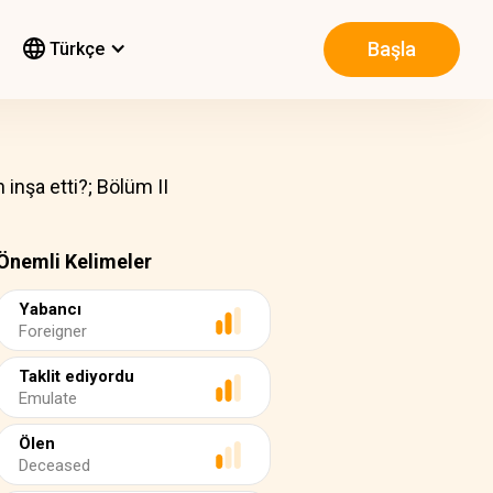
Başla
Türkçe
 inşa etti?; Bölüm II
Önemli Kelimeler
Yabancı
Foreigner
Taklit ediyordu
Emulate
Ölen
Deceased