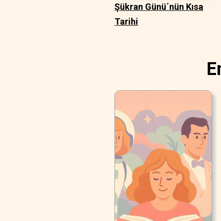
Şükran Günü´nün Kısa
Tarihi
E