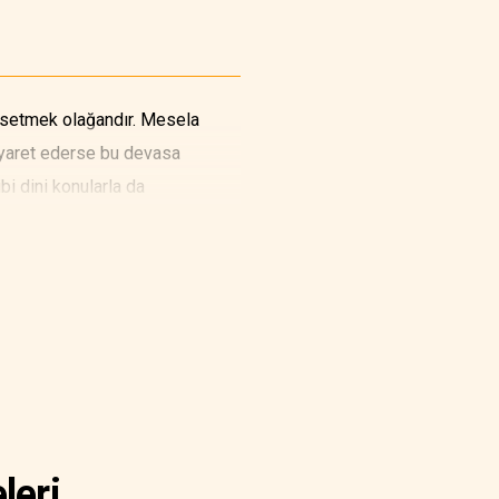
ahsetmek olağandır. Mesela
ziyaret ederse bu devasa
bi dini konularla da
leri