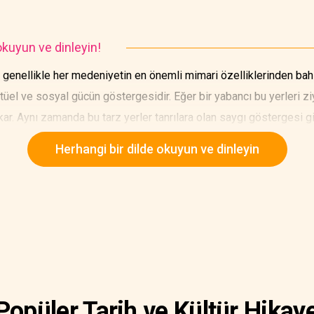
kuyun ve dinleyin!
 genellikle her medeniyetin en önemli mimari özelliklerinden b
ektüel ve sosyal gücün göstergesidir. Eğer bir yabancı bu yerleri 
ar. Aynı zamanda bu tarz yerler tanrılara olan saygı göstergesi gi
Herhangi bir dilde okuyun ve dinleyin
Popüler Tarih ve Kültür Hikaye