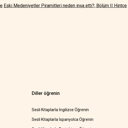
çe
Eski Medeniyetler Piramitleri neden inşa etti?; Bölüm II Hintçe
Diller öğrenin
Sesli Kitaplarla İngilizce Öğrenin
Sesli Kitaplarla İspanyolca Öğrenin