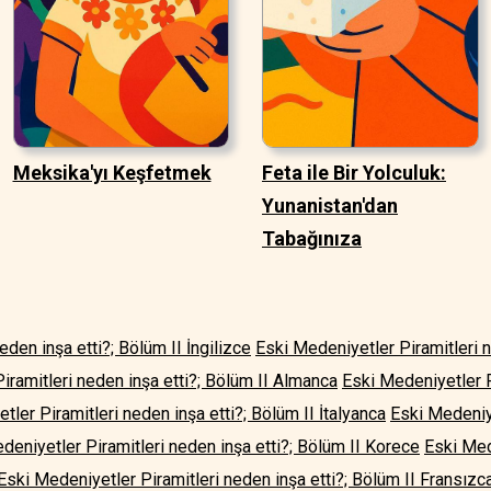
Meksika'yı Keşfetmek
Feta ile Bir Yolculuk:
Yunanistan'dan
Tabağınıza
den inşa etti?; Bölüm II İngilizce
Eski Medeniyetler Piramitleri n
iramitleri neden inşa etti?; Bölüm II Almanca
Eski Medeniyetler P
ler Piramitleri neden inşa etti?; Bölüm II İtalyanca
Eski Medeniye
deniyetler Piramitleri neden inşa etti?; Bölüm II Korece
Eski Med
Eski Medeniyetler Piramitleri neden inşa etti?; Bölüm II Fransızc