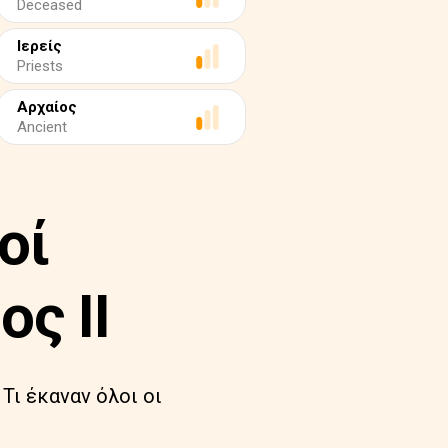
Deceased
Ιερείς
Priests
Αρχαίος
Ancient
οί
ος II
Τι έκαναν όλοι οι