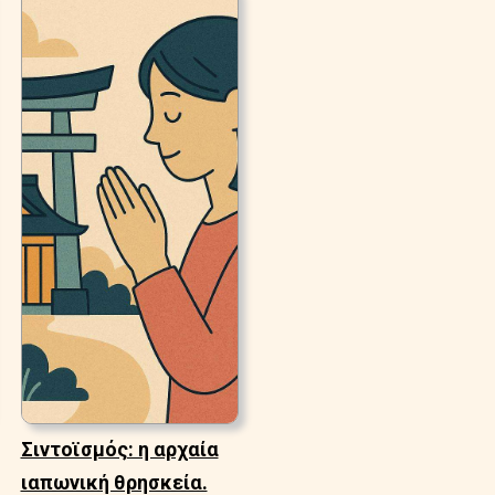
Σιντοϊσμός: η αρχαία
ιαπωνική θρησκεία.