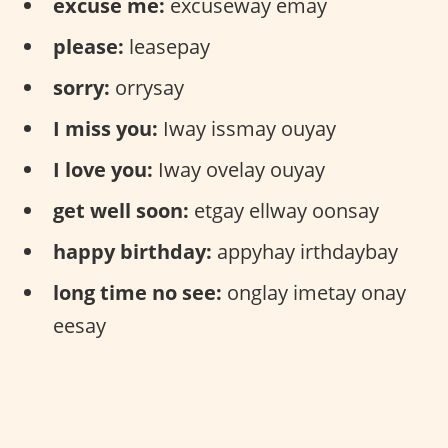
excuse me:
excuseway emay
please:
leasepay
sorry:
orrysay
I miss you:
Iway issmay ouyay
I love you:
Iway ovelay ouyay
get well soon:
etgay ellway oonsay
happy birthday:
appyhay irthdaybay
long time no see:
onglay imetay onay
eesay