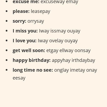
excuse me:
excuseway emay
please:
leasepay
sorry:
orrysay
I miss you:
Iway issmay ouyay
I love you:
Iway ovelay ouyay
get well soon:
etgay ellway oonsay
happy birthday:
appyhay irthdaybay
long time no see:
onglay imetay onay
eesay