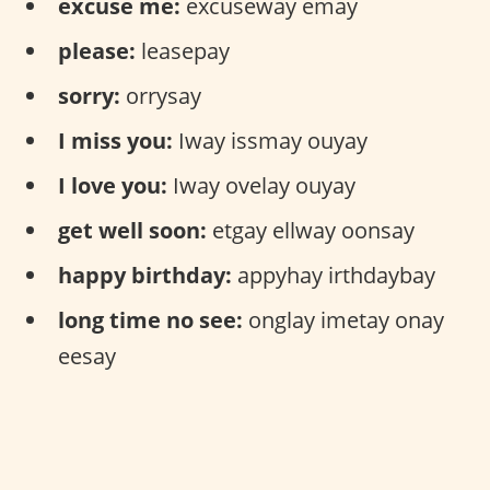
excuse me:
excuseway emay
please:
leasepay
sorry:
orrysay
I miss you:
Iway issmay ouyay
I love you:
Iway ovelay ouyay
get well soon:
etgay ellway oonsay
happy birthday:
appyhay irthdaybay
long time no see:
onglay imetay onay
eesay