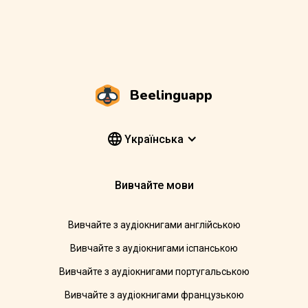
Beelinguapp
Yкраїнська
Вивчайте мови
Вивчайте з аудіокнигами англійською
Вивчайте з аудіокнигами іспанською
Вивчайте з аудіокнигами португальською
Вивчайте з аудіокнигами французькою