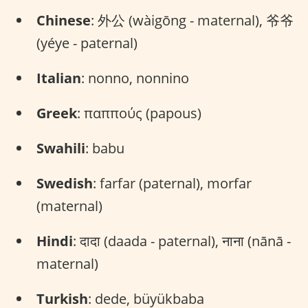
Chinese
: 外公 (wàigōng - maternal), 爷爷
(yéye - paternal)
Italian
: nonno, nonnino
Greek
: παππούς (papous)
Swahili
: babu
Swedish
: farfar (paternal), morfar
(maternal)
Hindi
: दादा (daada - paternal), नाना (nānā -
maternal)
Turkish
: dede, büyükbaba