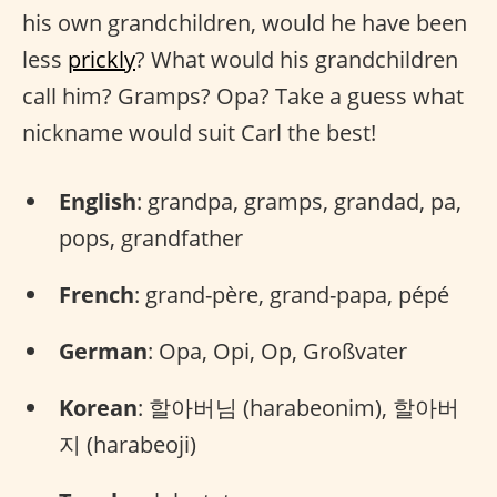
his own grandchildren, would he have been
less
prickly
? What would his grandchildren
call him? Gramps? Opa? Take a guess what
nickname would suit Carl the best!
English
: grandpa, gramps, grandad, pa,
pops, grandfather
French
: grand-père, grand-papa, pépé
German
: Opa, Opi, Op, Großvater
Korean
: 할아버님 (harabeonim), 할아버
지 (harabeoji)