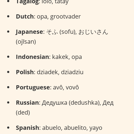
Tagalog
: lolo, tatay
Dutch
: opa, grootvader
Japanese
: そふ (sofu), おじいさん
(ojīsan)
Indonesian
: kakek, opa
Polish
: dziadek, dziadziu
Portuguese
: avô, vovô
Russian
: Дедушка (dedushka), Дед
(ded)
Spanish
: abuelo, abuelito, yayo