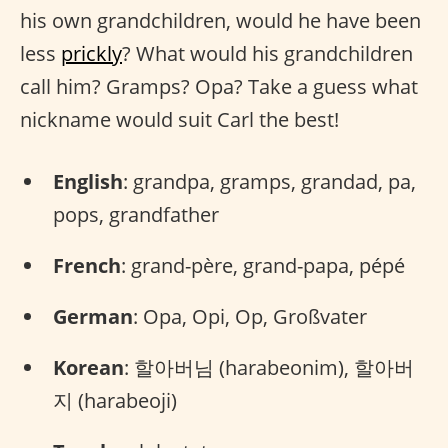
his own grandchildren, would he have been
less
prickly
? What would his grandchildren
call him? Gramps? Opa? Take a guess what
nickname would suit Carl the best!
English
: grandpa, gramps, grandad, pa,
pops, grandfather
French
: grand-père, grand-papa, pépé
German
: Opa, Opi, Op, Großvater
Korean
: 할아버님 (harabeonim), 할아버
지 (harabeoji)