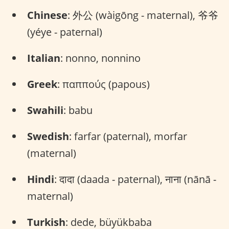
Chinese
: 外公 (wàigōng - maternal), 爷爷
(yéye - paternal)
Italian
: nonno, nonnino
Greek
: παππούς (papous)
Swahili
: babu
Swedish
: farfar (paternal), morfar
(maternal)
Hindi
: दादा (daada - paternal), नाना (nānā -
maternal)
Turkish
: dede, büyükbaba