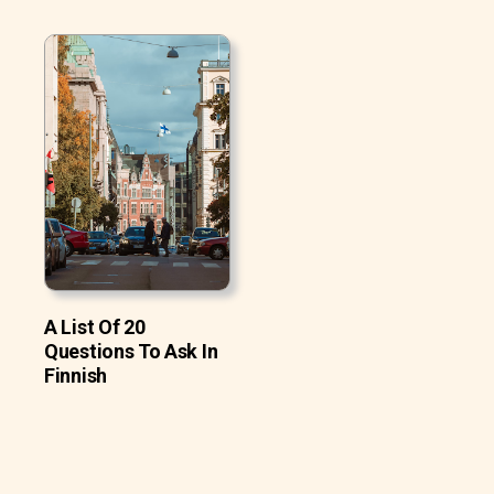
A List Of 20
Questions To Ask In
Finnish