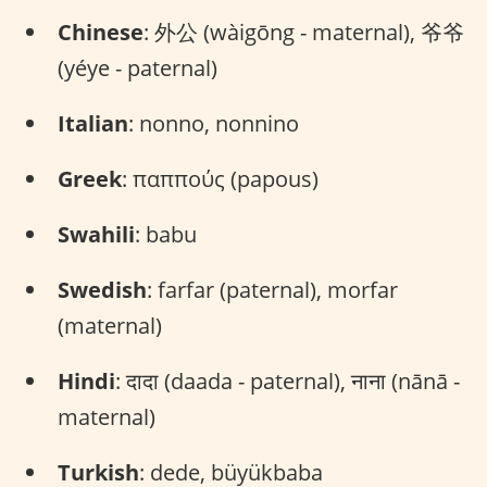
Chinese
: 外公 (wàigōng - maternal), 爷爷
(yéye - paternal)
Italian
: nonno, nonnino
Greek
: παππούς (papous)
Swahili
: babu
Swedish
: farfar (paternal), morfar
(maternal)
Hindi
: दादा (daada - paternal), नाना (nānā -
maternal)
Turkish
: dede, büyükbaba