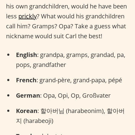
his own grandchildren, would he have been
less
prickly
? What would his grandchildren
call him? Gramps? Opa? Take a guess what
nickname would suit Carl the best!
English
: grandpa, gramps, grandad, pa,
pops, grandfather
French
: grand-père, grand-papa, pépé
German
: Opa, Opi, Op, Großvater
Korean
: 할아버님 (harabeonim), 할아버
지 (harabeoji)