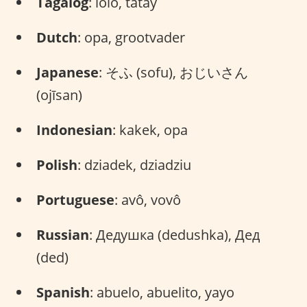
Tagalog
: lolo, tatay
Dutch
: opa, grootvader
Japanese
: そふ (sofu), おじいさん
(ojīsan)
Indonesian
: kakek, opa
Polish
: dziadek, dziadziu
Portuguese
: avô, vovô
Russian
: Дедушка (dedushka), Дед
(ded)
Spanish
: abuelo, abuelito, yayo