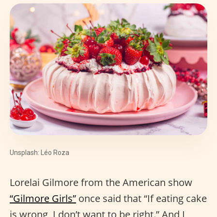
Unsplash: Léo Roza
Lorelai Gilmore from the American show
“Gilmore Girls”
once said that “If eating cake
is wrong, I don’t want to be right.” And I