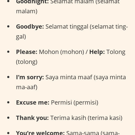
Goodnight:
Selamat malam (selamat
malam)
Goodbye:
Selamat tinggal (selamat ting-
gal)
Please:
Mohon (mohon) /
Help:
Tolong
(tolong)
I’m sorry:
Saya minta maaf (saya minta
ma-aaf)
Excuse me:
Permisi (permisi)
Thank you:
Terima kasih (terima kasi)
You’re welcome:
Sama-sama (sama-