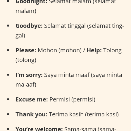
Goodnight:
Selamat malam (selamat
malam)
Goodbye:
Selamat tinggal (selamat ting-
gal)
Please:
Mohon (mohon) /
Help:
Tolong
(tolong)
I’m sorry:
Saya minta maaf (saya minta
ma-aaf)
Excuse me:
Permisi (permisi)
Thank you:
Terima kasih (terima kasi)
You’re welcome:
Sama-sama (sama-