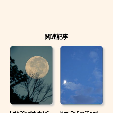
関連記事
Let’s “Confabulate”
How To Say “Good