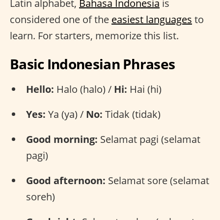
Latin alphabet,
Bahasa Indonesia
is
considered one of the
easiest languages
to
learn. For starters, memorize this list.
Basic Indonesian Phrases
Hello:
Halo (halo) /
Hi:
Hai (hi)
Yes:
Ya (ya) /
No:
Tidak (tidak)
Good morning:
Selamat pagi (selamat
pagi)
Good afternoon:
Selamat sore (selamat
soreh)