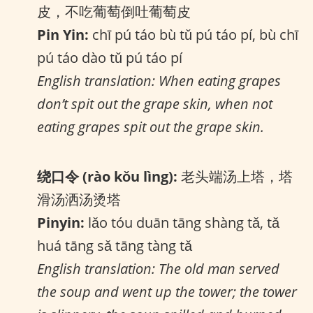
皮，不吃葡萄倒吐葡萄皮
Pin Yin:
chī pú táo bù tǔ pú táo pí, bù chī
pú táo dào tǔ pú táo pí
English translation: When eating grapes
don’t spit out the grape skin, when not
eating grapes spit out the grape skin.
绕口令 (rào kǒu lìng):
老头端汤上塔，塔
滑汤洒汤烫塔
Pinyin:
lǎo tóu duān tāng shàng tǎ, tǎ
huá tāng sǎ tāng tàng tǎ
English translation: The old man served
the soup and went up the tower; the tower