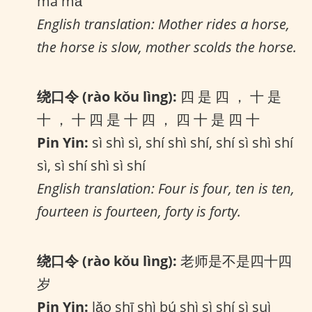
mà mǎ
English translation: Mother rides a horse,
the horse is slow, mother scolds the horse.
绕口令 (rào kǒu lìng):
四 是 四 ， 十 是
十 ， 十 四 是 十 四 ， 四 十 是 四 十
Pin Yin:
sì shì sì, shí shì shí, shí sì shì shí
sì, sì shí shì sì shí
English translation: Four is four, ten is ten,
fourteen is fourteen, forty is forty.
绕口令 (rào kǒu lìng):
老师是不是四十四
岁
Pin Yin:
lǎo shī shì bú shì sì shí sì suì