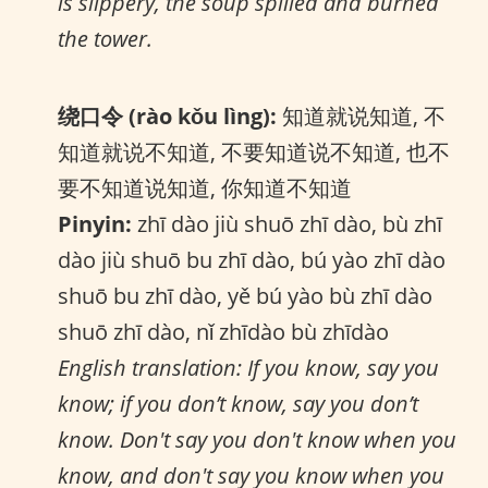
is slippery, the soup spilled and burned
the tower.
绕口令 (rào kǒu lìng):
知道就说知道, 不
知道就说不知道, 不要知道说不知道, 也不
要不知道说知道, 你知道不知道
Pinyin:
zhī dào jiù shuō zhī dào, bù zhī
dào jiù shuō bu zhī dào, bú yào zhī dào
shuō bu zhī dào, yě bú yào bù zhī dào
shuō zhī dào, nǐ zhīdào bù zhīdào
English translation: If you know, say you
know; if you don’t know, say you don’t
know. Don't say you don't know when you
know, and don't say you know when you