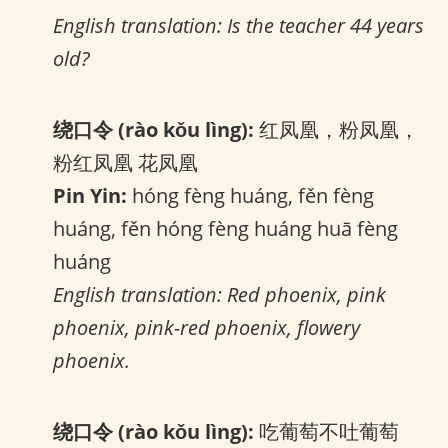
English translation: Is the teacher 44 years
old?
绕口令 (rào kǒu lìng):
红凤凰，粉凤凰，
粉红凤凰 花凤凰
Pin Yin:
hóng fèng huáng, fěn fèng
huáng, fěn hóng fèng huáng huā fèng
huáng
English translation: Red phoenix, pink
phoenix, pink-red phoenix, flowery
phoenix.
绕口令 (rào kǒu lìng):
吃葡萄不吐葡萄