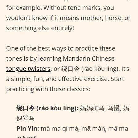
for example. Without tone marks, you
wouldn’t know if it means mother, horse, or
something else entirely!
One of the best ways to practice these
tones is by learning Mandarin Chinese
tongue twisters
, or 绕口令 (rào kǒu lìng). It’s
a simple, fun, and effective exercise. Start
practicing with these classics:
绕口令 (rào kǒu lìng):
妈妈骑马, 马慢, 妈
妈骂马
Pin Yin:
mā ma qí mǎ, mǎ màn, mā ma