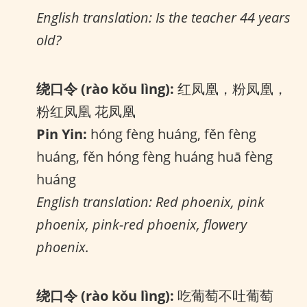
English translation: Is the teacher 44 years
old?
绕口令 (rào kǒu lìng):
红凤凰，粉凤凰，
粉红凤凰 花凤凰
Pin Yin:
hóng fèng huáng, fěn fèng
huáng, fěn hóng fèng huáng huā fèng
huáng
English translation: Red phoenix, pink
phoenix, pink-red phoenix, flowery
phoenix.
绕口令 (rào kǒu lìng):
吃葡萄不吐葡萄