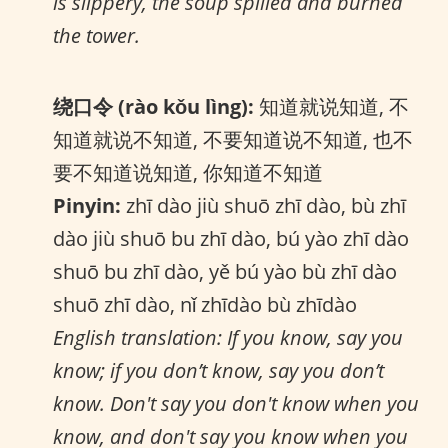
is slippery, the soup spilled and burned
the tower.
绕口令 (rào kǒu lìng):
知道就说知道, 不
知道就说不知道, 不要知道说不知道, 也不
要不知道说知道, 你知道不知道
Pinyin:
zhī dào jiù shuō zhī dào, bù zhī
dào jiù shuō bu zhī dào, bú yào zhī dào
shuō bu zhī dào, yě bú yào bù zhī dào
shuō zhī dào, nǐ zhīdào bù zhīdào
English translation: If you know, say you
know; if you don’t know, say you don’t
know. Don't say you don't know when you
know, and don't say you know when you