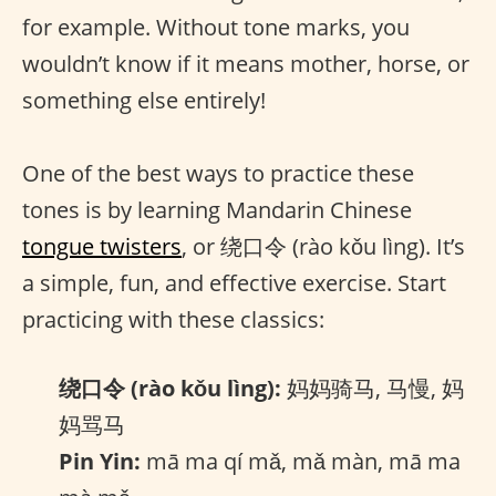
for example. Without tone marks, you
wouldn’t know if it means mother, horse, or
something else entirely!
One of the best ways to practice these
tones is by learning Mandarin Chinese
tongue twisters
, or 绕口令 (rào kǒu lìng). It’s
a simple, fun, and effective exercise. Start
practicing with these classics:
绕口令 (rào kǒu lìng):
妈妈骑马, 马慢, 妈
妈骂马
Pin Yin:
mā ma qí mǎ, mǎ màn, mā ma