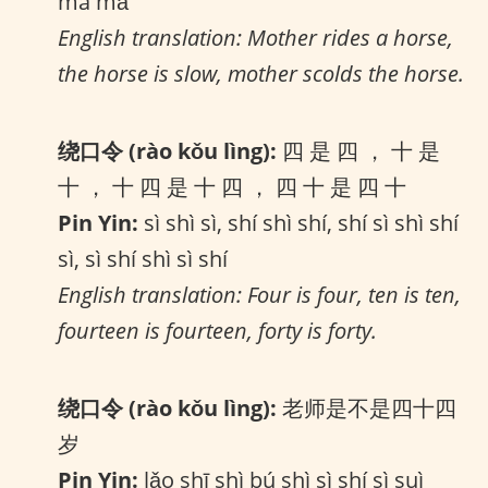
mà mǎ
English translation: Mother rides a horse,
the horse is slow, mother scolds the horse.
绕口令 (rào kǒu lìng):
四 是 四 ， 十 是
十 ， 十 四 是 十 四 ， 四 十 是 四 十
Pin Yin:
sì shì sì, shí shì shí, shí sì shì shí
sì, sì shí shì sì shí
English translation: Four is four, ten is ten,
fourteen is fourteen, forty is forty.
绕口令 (rào kǒu lìng):
老师是不是四十四
岁
Pin Yin:
lǎo shī shì bú shì sì shí sì suì