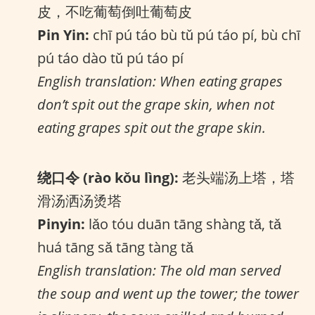
皮，不吃葡萄倒吐葡萄皮
Pin Yin:
chī pú táo bù tǔ pú táo pí, bù chī
pú táo dào tǔ pú táo pí
English translation: When eating grapes
don’t spit out the grape skin, when not
eating grapes spit out the grape skin.
绕口令 (rào kǒu lìng):
老头端汤上塔，塔
滑汤洒汤烫塔
Pinyin:
lǎo tóu duān tāng shàng tǎ, tǎ
huá tāng sǎ tāng tàng tǎ
English translation: The old man served
the soup and went up the tower; the tower