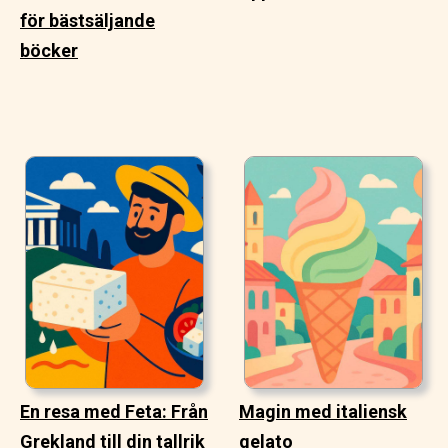
för bästsäljande
böcker
En resa med Feta: Från
Magin med italiensk
Grekland till din tallrik
gelato