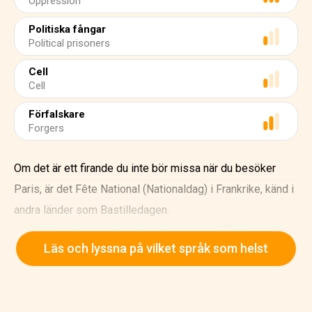
Oppression
Politiska fångar
Political prisoners
Cell
Cell
Förfalskare
Forgers
Om det är ett firande du inte bör missa när du besöker
Paris, är det Fête National (Nationaldag) i Frankrike, känd i
andra länder som Bastilledagen.
Varje 14:e juli exploderar fyrverkerier runt Eiffeltornet,
Läs och lyssna på vilket språk som helst
belyser den parisiska himlen medan brandstationer
välkomnar hundratals gäster i de traditionella bals des
pompiers (brandmännens bollar).