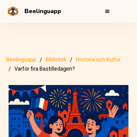
Beelinguapp
Beelinguapp
Bibliotek
Historia och Kultur
Varför fira Bastilledagen?