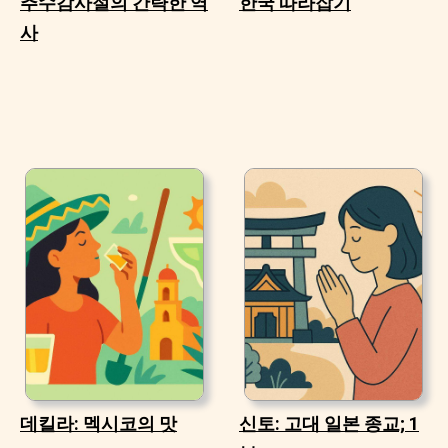
추수감사절의 간략한 역
한국 따라잡기
사
데킬라: 멕시코의 맛
신토: 고대 일본 종교; 1