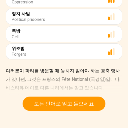
Oppression
정치 사범
Political prisoners
독방
Cell
위조범
Forgers
여러분이 파리를 방문할 때 놓치지 말아야 하는 경축 행사
가 있다면, 그것은 프랑스의 Fête National (국경일)입니다.
바스티유 데이로 다른 나라에서는 알고 있습니다.
해마다 7월 14일이 되면, 불꽃이 에펠탑 주위에서 터지고,
모든 언어로 읽고 들으세요
서에서 전통적인 bals des pompiers (소방관 소방들의 무
도회) 에 수백 명의 손님을 초대하는 동안, 파리의 하늘을
환하게 밝혀 줍니다.